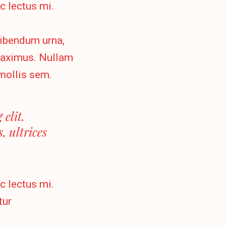
c lectus mi.
bibendum urna,
 maximus. Nullam
 mollis sem.
elit.
, ultrices
c lectus mi.
tur