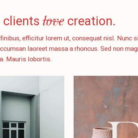
love
 clients
creation.
finibus, efficitur lorem ut, consequat nisl. Nunc 
ccumsan laoreet massa a rhoncus. Sed non magn
. Mauris lobortis.