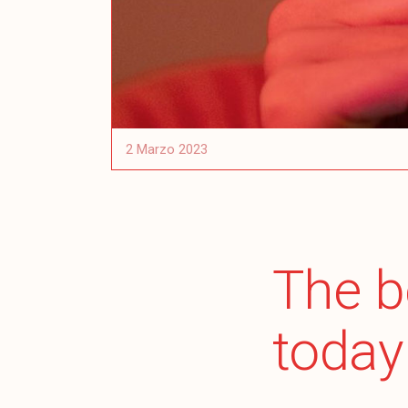
2 Marzo 2023
The b
toda