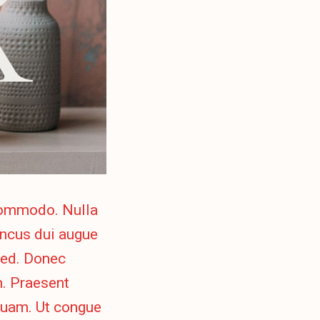
 commodo. Nulla
honcus dui augue
sed. Donec
. Praesent
 quam. Ut congue