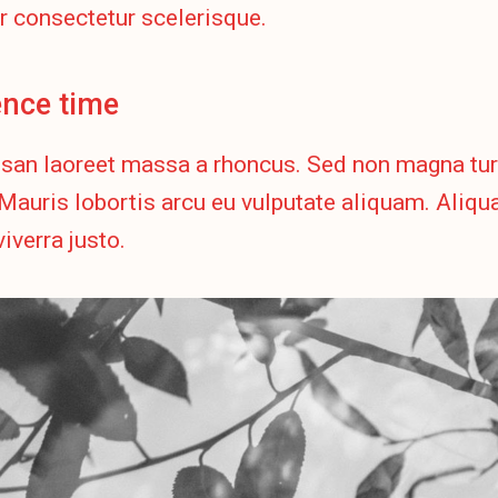
r consectetur scelerisque.
ence time
an laoreet massa a rhoncus. Sed non magna turp
auris lobortis arcu eu vulputate aliquam. Aliqu
viverra justo.