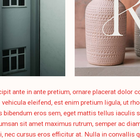
ipit ante in ante pretium, ornare placerat dolor
d vehicula eleifend, est enim pretium ligula, ut r
s bibendum eros sem, eget mattis tellus iaculis 
cumsan sit amet maximus rutrum, semper ac diam
i, nec cursus eros efficitur at. Nulla in convallis