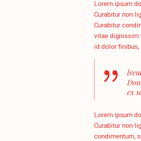
Lorem ipsum dolo
Curabitur non lig
Curabitur condi
vitae dignissim 
id dolor finibus
lrem
Done
ex s
Lorem ipsum dolo
Curabitur non lig
condimentum, s