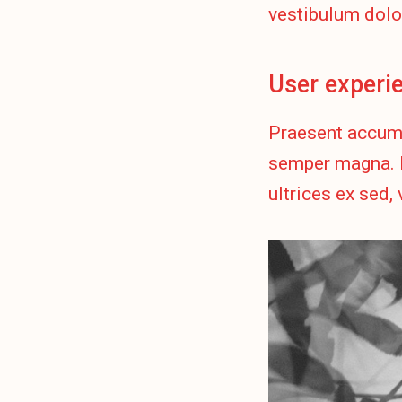
vestibulum dolo
User experi
Praesent accums
semper magna. M
ultrices ex sed, 