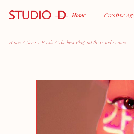
Home
Creative Ag
Home
News
Fresh
The best Blog out there today now