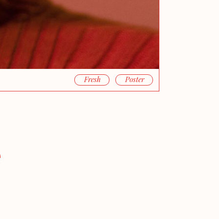
Fresh
Poster
e