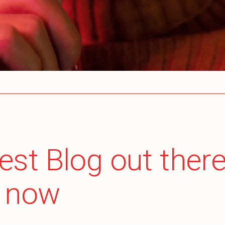
est Blog out ther
y now