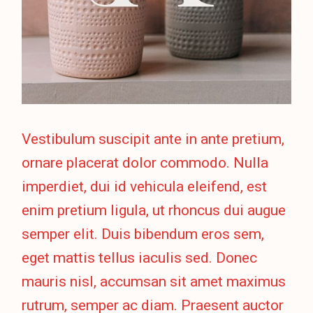
Vestibulum suscipit ante in ante pretium,
ornare placerat dolor commodo. Nulla
imperdiet, dui id vehicula eleifend, est
enim pretium ligula, ut rhoncus dui augue
semper elit. Duis bibendum eros sem,
eget mattis tellus iaculis sed. Donec
mauris nisl, accumsan sit amet maximus
rutrum, semper ac diam. Praesent auctor