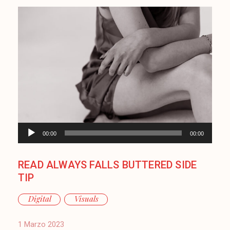
Audio
00:00
00:00
Player
READ ALWAYS FALLS BUTTERED SIDE
TIP
Digital
Visuals
1 Marzo 2023