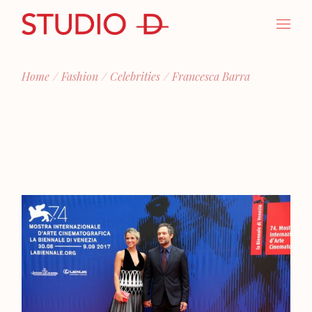
Skip
to
the
content
Home
Fashion
Celebrities
Francesca Barra