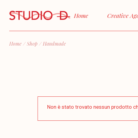
Skip
to
the
Home
Creative Ag
content
Home
Shop
Handmade
Non è stato trovato nessun prodotto ch