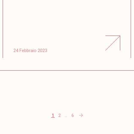
24 Febbraio 2023
1
2
…
6